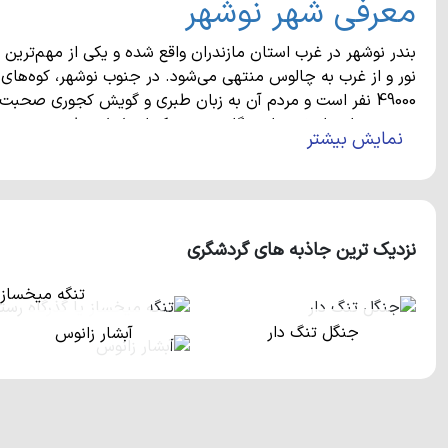
معرفی شهر نوشهر
بندر نوشهر در غرب استان مازندران واقع شده و یکی از مهم‌تر
نور و از غرب به چالوس منتهی می‌شود. در جنوب نوشهر، کوه‌های ا
49000 نفر است و مردم آن به زبان طبری و گویش کجوری صحبت 
نیروی دریایی ارتش و ایستگاه سینوپتیک از دلایل مطرح بودن نو
نمایش بیشتر
جاذبه‌های طبیعی و اماکن تاریخی شهر 
نزدیک ترین جاذبه های گردشگری
از مناطق دیدنی شهر نوشهر می‌توان به روستای کجور، دریاچه ارو
سیسنگان و ... اشاره کرد. سیسنگان یکی از مناطق رویایی شمال 
تنگه میخساز 
و ساحل تنها به اندازه یک جاده با هم فاصله دارند.
جنگل تنگ دار
آبشار زانوس
ماهی، مرکبات، برنج، سبزیجات کوهی و ... از سوغاتی‌های معروف 
فروش می‌رسند.