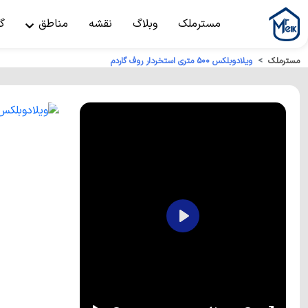
مسترملک
وبلاگ
نقشه
مناطق
گ
مسترملک
ویلادوبلکس 500 متری استخردار روف گاردم
Play