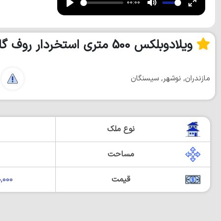
00:00
Play
Mute
Enter
fullscre
ویلادوبلکس 500 متری استخردار روف گاردم
مازندران, نوشهر, سیسنگان
نوع ملک
مساحت
قیمت
000,000