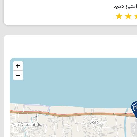
امتیاز دهید
1 star
2 stars
3 stars
4 s
+
−