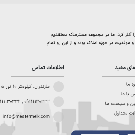
مسترملک
معتقدیم،
موفقیت در حوزه املاک بوده و از این رو تمام
امل بهترین ها را برای مشتریانمان به ارمغان
 خرید و فروش ملک انجام می‌دهد. برای
خرید
مستان
،
ای مفید
خرید زمین در نوشهر
،
خرید زمین در
اطلاعات تماس
لا در شمال
،
خرید ویلا در نور
،
خرید ویلا در
باد
و
خرید ویلا در رویان
میتوانیم به هموطنان
ه ما
مازندران، کیلومتر 10 نور به چمستان
 با ما
111130332
,
09111130332
ین و سیاست ها
ات متداول
info@mestermelk.com