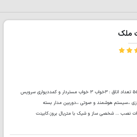
ت ملک
⁦⁩دوبلکس مستقل استخردار روف گاردن متراژ زمین ؛500 متراژ بنا : 555 تعداد اتاق : ۳خواب 3 خواب مستردار و کمددیواری سرویس
كوزي ،،سيستم هوشمند و صوتي ،،دوربين مدار بسته
ابات نصب ... شخصی ساز و شیک با متریال بروز،کابینت