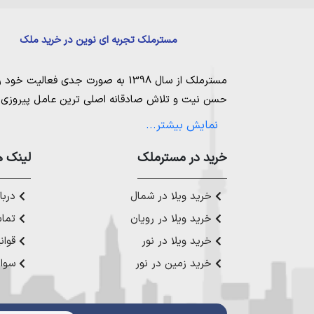
مسترملک تجربه ای نوین در خرید ملک
مسترملک
از سال 1398 به صورت جدی فعالیت خود را آغاز کرد. ما در مجموعه
حسن نیت و تلاش صادقانه اصلی ترین عامل پیروزی و 
مساعی خویش را به کار میگیریم تا بتوانیم با صداقت ک
نمایش بیشتر...
بیاوریم. مسترملک صرفاً در شهر های مرکزی مازندران
ملک در شمال
،
خرید در مستر‌ملک
خرید زمین در نور
،
خرید زمین در چ
لینک ه
رویان
،
خرید زمین در محمودآباد
و همینطور
خرید وی
چمستان
،
خرید ویلا در نوشهر
،
خرید ویلا در محمودآ
خرید ویلا در شمال
دربار
عزیز خدمت کنیم.
خرید ویلا در رویان
تماس
خرید ویلا در نور
قوان
خرید زمین در نور
سوال