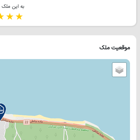
به این ملک 
tars
5 stars
موقعیت ملک