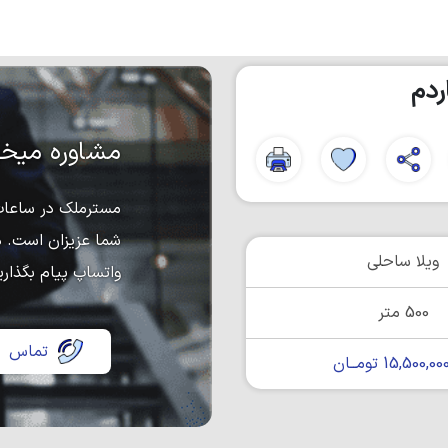
مشاوره میخو
مسترملک در ساعات 
شما عزیزان است. د
ویلا ساحلی
واتساپ پیام بگذاری
500 متر
تماس
15,500, تومــان