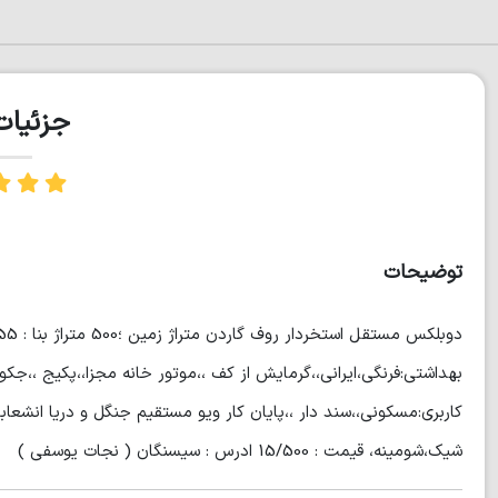
جزئیا
توضیحات
بهداشتی:فرنگی،ایرانی،،گرمايش از كف ،،موتور خانه مجزا،،پكيج ،،ج
کاربری:مسکونی،،سند دار ،،پايان كار ویو مستقیم جنگل و دریا انشع
شیک،شومینه، قيمت : 15/500 ادرس : سيسنگان ( نجات يوسفي )