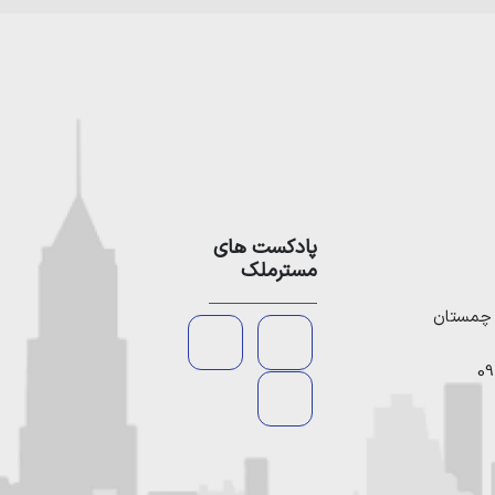
پادکست های
مسترملک
09