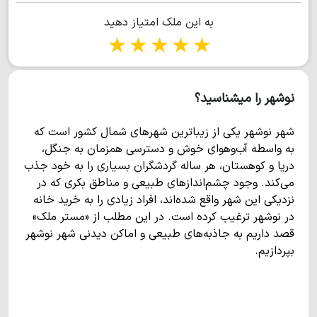
روف گاردن... دارای آلاچیق و باربیکیو و حیاط سازی بسیار شیک و
به این ملک امتیاز دهید
سرسبز... ویوی فوق العاده کوه و جنگل و دریا... (مهندس محبتی)
1 star
2 stars
3 stars
4 stars
5 stars
نوشهر را میشناسید؟
شهر نوشهر یکی از زیباترین شهرهای شمال کشور است که
به واسطه آب‌وهوای خوش و دسترسی همزمان به جنگل،
دریا و کوهستان، هر ساله گردشگران بسیاری را به خود جذب
می‌کند. وجود چشم‌اندازهای طبیعی و مناطق بکری که در
نزدیکی این شهر واقع شده‌اند، افراد زیادی را به خرید خانه
در نوشهر ترغیب کرده است. در این مطلب از «مستر ملک»
قصد داریم به جاذبه‌های طبیعی و اماکن دیدنی شهر نوشهر
بپردازیم.