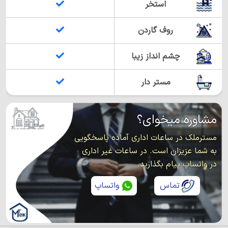
استخر
روف گاردن
چشم انداز زیبا
مستر دار
مشاوره میخوای؟
مسترملک در ساعات اداری آماده پاسخگویی
به شما عزیزان است. در ساعات غیر اداری
در واتساپ پیام بگذارید.
تماس
واتساپ