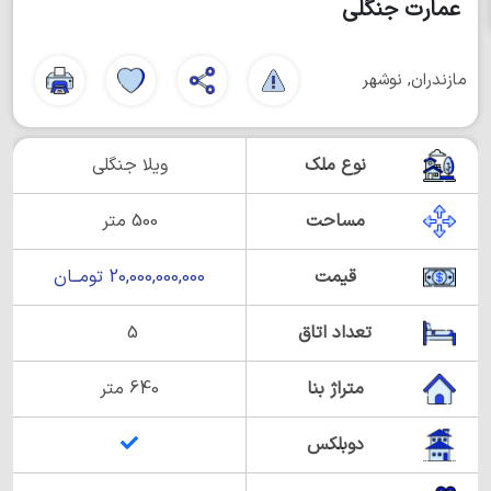
عمارت جنگلی
مازندران, نوشهر
نوع ملک
ویلا جنگلی
مساحت
500 متر
قیمت
20,000,000,000 تومــان
تعداد اتاق
5
متراژ بنا
640 متر
دوبلکس