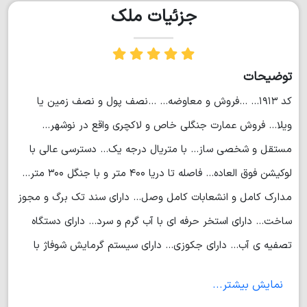
جزئیات ملک
توضیحات
کد ۱۹۱۳... ...فروش و معاوضه... ...نصف پول و نصف زمین یا
ویلا... فروش عمارت جنگلی خاص و لاکچری واقع در نوشهر...
مستقل و شخصی ساز... با متریال درجه یک... دسترسی عالی با
لوکیشن فوق العاده... فاصله تا دریا ۴۰۰ متر و با جنگل ۳۰۰ متر...
مدارک کامل و انشعابات کامل وصل... دارای سند تک برگ و مجوز
ساخت... دارای استخر حرفه ای با آب گرم و سرد... دارای دستگاه
تصفیه ی آب... دارای جکوزی... دارای سیستم گرمایش شوفاژ با
موتورخانه ی مرکزی... دارای کنتور ۳ فاز... دارای دوربینهای
نمایش بیشتر...
مداربسته... دارای درب ریموت دار... دارای انباری... دارای ۱۳۰ متر