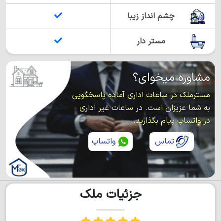
چشم انداز زیبا
مستر دار
مشاوره میخوای؟
مسترملک در ساعات اداری آماده پاسخگویی
به شما عزیزان است. در ساعات غیر اداری
در واتساپ پیام بگذارید.
تماس
واتساپ
جزئیات ملک