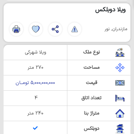
ویلا دوبلکس
مازندران, نور
نوع ملک
ویلا شهرکی
مساحت
270 متر
قیمت
5,000,000,000 تومــان
تعداد اتاق
4
متراژ بنا
240 متر
دوبلکس