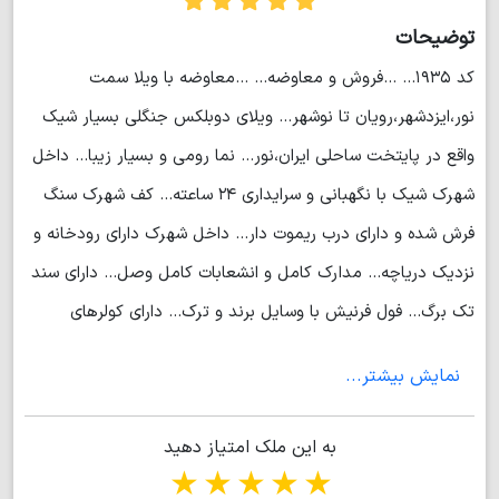
توضیحات
کد ۱۹۳۵... ...فروش و معاوضه... ...معاوضه با ویلا سمت
نور،ایزدشهر،رویان تا نوشهر... ویلای دوبلکس جنگلی بسیار شیک
واقع در پایتخت ساحلی ایران،نور... نما رومی و بسیار زیبا... داخل
شهرک شیک با نگهبانی و سرایداری ۲۴ ساعته... کف شهرک سنگ
فرش شده و دارای درب ریموت دار... داخل شهرک دارای رودخانه و
نزدیک دریاچه... مدارک کامل و انشعابات کامل وصل... دارای سند
تک برگ... فول فرنیش با وسایل برند و ترک... دارای کولرهای
اسپلیت،پکیج،رادیاتو،یخچال،ماشین لباسشویی و ظرفشویی و...
نمایش بیشتر...
حیاط سازی شیک و سرسبز... دارای تراسهای بزرگ و دلباز با ویوی
فوق العاده کوه و جنگل... ۴ خواب مستر... (مهندس محبتی)
به این ملک امتیاز دهید
1 star
2 stars
3 stars
4 stars
5 stars