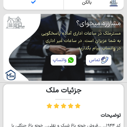
بالکن
مشاوره میخوای؟
مسترملک در ساعات اداری آماده پاسخگویی
به شما عزیزان است. در ساعات غیر اداری
در واتساپ پیام بگذارید.
تماس
واتساپ
جزئیات ملک
توضیحات
کد ۱۹۴۴... ...فروش خونه باغ شیک و نقلی... خونه باغ جنگلی با