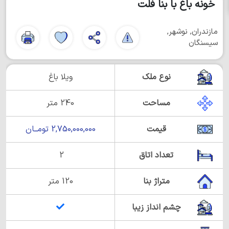
خونه باغ با بنا فلت
مازندران, نوشهر,
سیسنگان
نوع ملک
ویلا باغ
مساحت
240 متر
قیمت
2,750,000,000 تومــان
تعداد اتاق
2
متراژ بنا
120 متر
چشم انداز زیبا