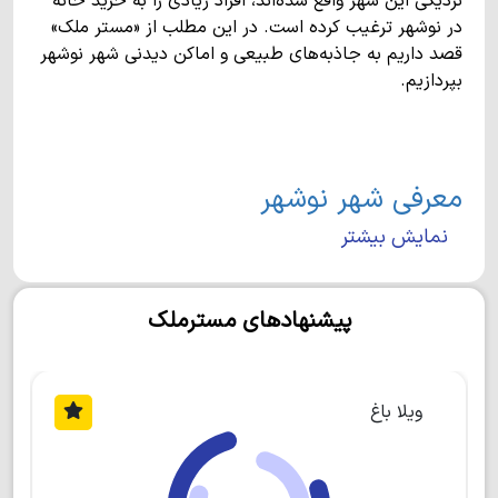
نزدیکی این شهر واقع شده‌اند، افراد زیادی را به خرید خانه
در نوشهر ترغیب کرده است. در این مطلب از «مستر ملک»
قصد داریم به جاذبه‌های طبیعی و اماکن دیدنی شهر نوشهر
بپردازیم.
معرفی شهر نوشهر
نمایش بیشتر
بندر نوشهر در غرب استان مازندران واقع شده و یکی از
مهم‌ترین شهرهای شمال کشور محسوب می‌شود. این شهر
از شرق به شهر نور و از غرب به چالوس منتهی می‌شود. در
پیشنهادهای مسترملک
جنوب نوشهر، کوه‌های البرز و شهر کوهستانی بلده قرار دارد.
جمعیت این شهر تقریبا 49000 نفر است و مردم آن به زبان
طبری و گویش کجوری صحبت می‌کنند. علاوه بر مقاصد
گردشگری، استقرار فرودگاه، بندر کشتی، نیروی دریایی ارتش
ویلا باغ
و ایستگاه سینوپتیک از دلایل مطرح بودن نوشهر در کشور
است.