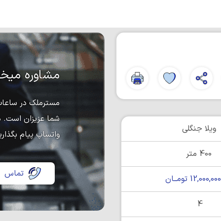
مشاوره میخو
مسترملک در ساعات 
شما عزیزان است. د
ویلا جنگلی
واتساپ پیام بگذاری
400 متر
تماس
12,000,0 تومــان
4