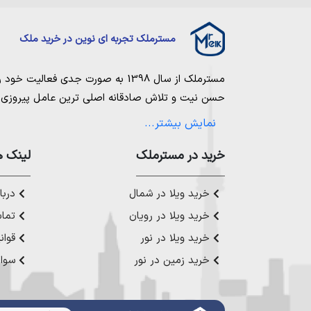
مسترملک تجربه ای نوین در خرید ملک
مسترملک
از سال 1398 به صورت جدی فعالیت خود را آغاز کرد. ما در مجموعه
حسن نیت و تلاش صادقانه اصلی ترین عامل پیروزی و 
مساعی خویش را به کار میگیریم تا بتوانیم با صداقت ک
نمایش بیشتر...
بیاوریم. مسترملک صرفاً در شهر های مرکزی مازندران
ملک در شمال
،
خرید در مستر‌ملک
خرید زمین در نور
،
خرید زمین در چ
لینک ه
رویان
،
خرید زمین در محمودآباد
و همینطور
خرید وی
چمستان
،
خرید ویلا در نوشهر
،
خرید ویلا در محمودآ
خرید ویلا در شمال
دربار
عزیز خدمت کنیم.
خرید ویلا در رویان
تماس
خرید ویلا در نور
قوان
خرید زمین در نور
سوال