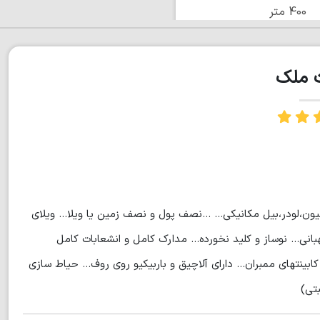
400 متر
ت ملک
.کامیون،لودر،بیل مکانیکی... ...نصف پول و نصف زمین یا ویلا... ویلای
نی... نوساز و کلید نخورده... مدارک کامل و انشعابات کامل
ابینتهای ممبران... دارای آلاچیق و باربیکیو روی روف... حیاط سازی
تی)