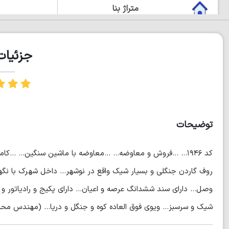
متراژ بنا
دوبلکس
جزئیا
شهرکی
روف گاردن
چشم انداز زیبا
توضیحات
مستر دار
کد ۱۹۴۶... ...فروش و معاوضه... ...معاوضه با ماشین سنگین... ..
روف گاردن جنگلی و بسیار شیک واقع در نوشهر... داخل شهرک با نگهبا
وصل... دارای سند ششدانگ عرصه و اعیان... دارای پکیج و رادیاتور و ک
شیک و سرسبز... ویوی فوق العاده کوه و جنگل و دریا... (مهندس محب