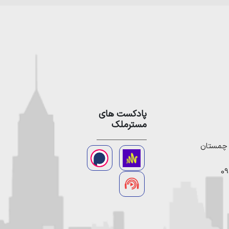
پادکست های
مسترملک
09