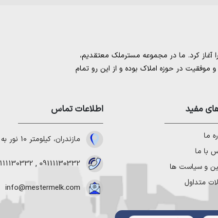
مسترملک
معتقدیم،
موفقیت در حوزه املاک بوده و از این رو تمام
امل بهترین ها را برای مشتریانمان به ارمغان
 خرید و فروش ملک انجام می‌دهد. برای
خرید
مستان
،
ای مفید
خرید زمین در نوشهر
،
خرید زمین در
اطلاعات تماس
لا در شمال
،
خرید ویلا در نور
،
خرید ویلا در
باد
و
خرید ویلا در رویان
میتوانیم به هموطنان
ه ما
مازندران، کیلومتر 10 نور به چمستان
 با ما
111130332
,
09111130332
ین و سیاست ها
ات متداول
info@mestermelk.com