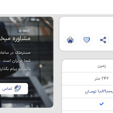
مشاوره میخو
مسترملک در ساعات 
شما عزیزان است. د
زمین
واتساپ پیام بگذاری
242 متر
تماس
1,089,0 تومــان