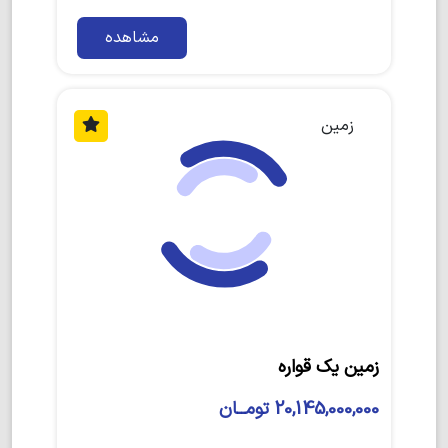
مشاهده
زمین
زمین یک قواره
20,145,000,000 تومــان