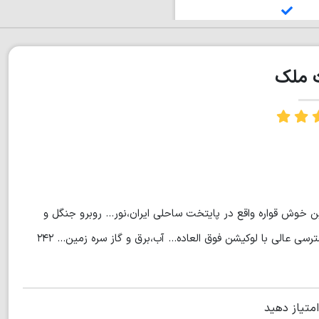
ت ملک
 زمین خوش قواره واقع در پایتخت ساحلی ایران،نور... روبرو جنگل و
دریاچه ی الیمالات... مناسب برای ساخت و ساز و سرمایه گذاری... دسترسی عالی با لوکیشن فوق العاده... آب،برق و گاز سره زمین... ۲۴۲
امتیاز دهید