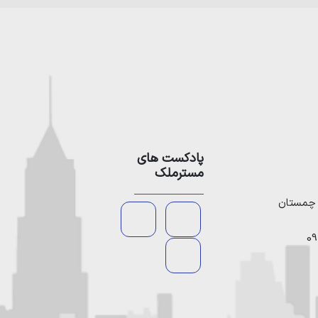
پادکست های
مسترملک
09