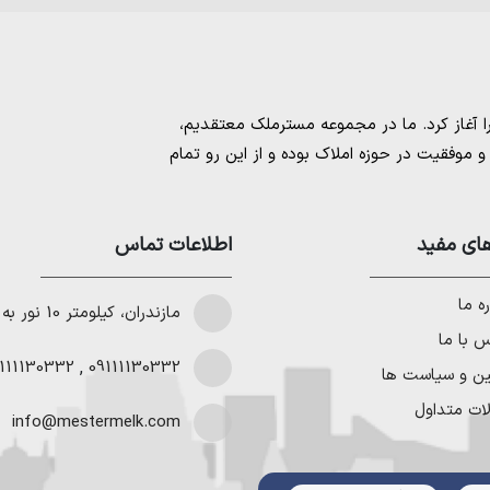
مسترملک
معتقدیم،
موفقیت در حوزه املاک بوده و از این رو تمام
امل بهترین ها را برای مشتریانمان به ارمغان
 خرید و فروش ملک انجام می‌دهد. برای
خرید
مستان
،
ای مفید
خرید زمین در نوشهر
،
خرید زمین در
اطلاعات تماس
لا در شمال
،
خرید ویلا در نور
،
خرید ویلا در
باد
و
خرید ویلا در رویان
میتوانیم به هموطنان
ه ما
مازندران، کیلومتر 10 نور به چمستان
 با ما
111130332
,
09111130332
ین و سیاست ها
ات متداول
info@mestermelk.com