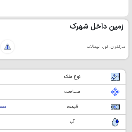
زمین داخل شهرک
مازندران, نور, الیمالات
نوع ملک
مساحت
قیمت
00,000
آب