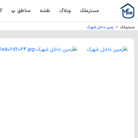
مسترملک
وبلاگ
نقشه
مناطق
گ
مسترملک
زمین داخل شهرک