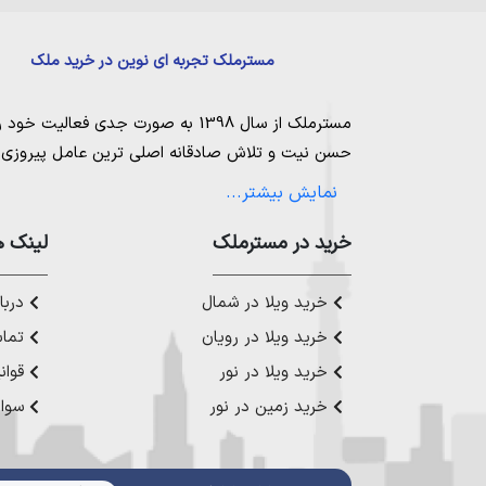
مسترملک تجربه ای نوین در خرید ملک
مسترملک
از سال 1398 به صورت جدی فعالیت خود را آغاز کرد. ما در مجموعه
حسن نیت و تلاش صادقانه اصلی ترین عامل پیروزی و 
مساعی خویش را به کار میگیریم تا بتوانیم با صداقت ک
نمایش بیشتر...
بیاوریم. مسترملک صرفاً در شهر های مرکزی مازندران
ملک در شمال
،
خرید در مستر‌ملک
خرید زمین در نور
،
خرید زمین در چ
لینک ه
رویان
،
خرید زمین در محمودآباد
و همینطور
خرید وی
چمستان
،
خرید ویلا در نوشهر
،
خرید ویلا در محمودآ
خرید ویلا در شمال
دربار
عزیز خدمت کنیم.
خرید ویلا در رویان
تماس
خرید ویلا در نور
قوان
خرید زمین در نور
سوال