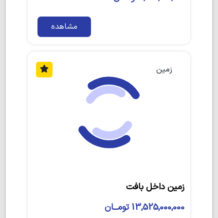
مشاهده
زمین
زمین داخل بافت
13,525,000,000 تومــان