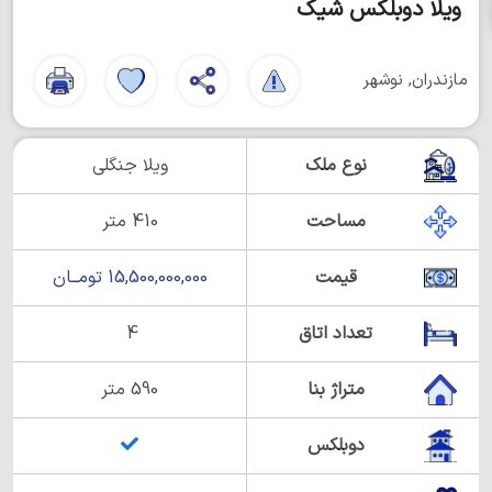
ویلا دوبلکس شیک
مازندران, نوشهر
نوع ملک
ویلا جنگلی
مساحت
410 متر
قیمت
15,500,000,000 تومــان
تعداد اتاق
4
متراژ بنا
590 متر
دوبلکس