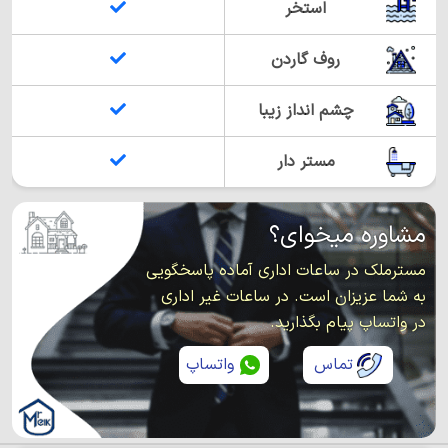
استخر
روف گاردن
چشم انداز زیبا
مستر دار
مشاوره میخوای؟
مسترملک در ساعات اداری آماده پاسخگویی
به شما عزیزان است. در ساعات غیر اداری
در واتساپ پیام بگذارید.
تماس
واتساپ