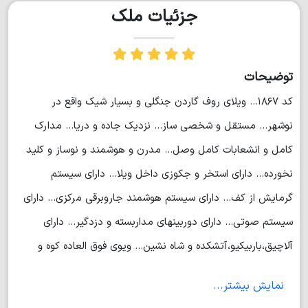
جزئیات ملک
توضیحات
کد ۱۸۶۷... ویلای روف گاردن جنگلی و بسیار شیک واقع در
نوشهر... مستقل و شخصی ساز... نزدیک جاده و دریا... مدارک
کامل و انشعابات کامل وصل... مدرن و هوشمند و نوساز و کلید
نخورده... دارای استخر و جکوزی داخل ویلا... دارای سیستم
گرمایش از کف... دارای سیستم هوشمند جاروبرقی مرکزی... دارای
سیستم صوتی... دارای دوربینهای مداربسته و دزدگیر... دارای
آلاچیق،باربیکیو،آتشکده و شاه نشین... ویوی فوق العاده کوه و
جنگل و دریا... ۴ خواب مستر... ۴۱۰ متر زمین... ۵۹۰ متر بنا...
نمایش بیشتر...
(مهندس محبتی)