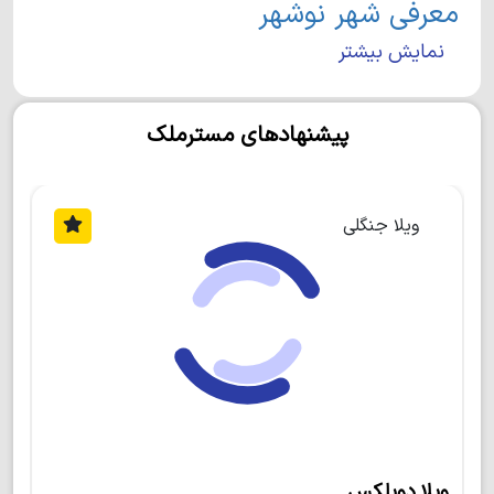
معرفی شهر نوشهر
نمایش بیشتر
بندر نوشهر در غرب استان مازندران واقع شده و یکی از
مهم‌ترین شهرهای شمال کشور محسوب می‌شود. این شهر
از شرق به شهر نور و از غرب به چالوس منتهی می‌شود. در
پیشنهادهای مسترملک
جنوب نوشهر، کوه‌های البرز و شهر کوهستانی بلده قرار دارد.
جمعیت این شهر تقریبا 49000 نفر است و مردم آن به زبان
طبری و گویش کجوری صحبت می‌کنند. علاوه بر مقاصد
گردشگری، استقرار فرودگاه، بندر کشتی، نیروی دریایی ارتش
ویلا جنگلی
و ایستگاه سینوپتیک از دلایل مطرح بودن نوشهر در کشور
است.
جاذبه‌های طبیعی و اماکن تاریخی شهر
نوشهر
از مناطق دیدنی شهر نوشهر می‌توان به روستای کجور،
دریاچه ارواح، روستای کندلوس، آبشار چلندر، پلاژ حسینی،
ویلا دوبلکس نمامدرن