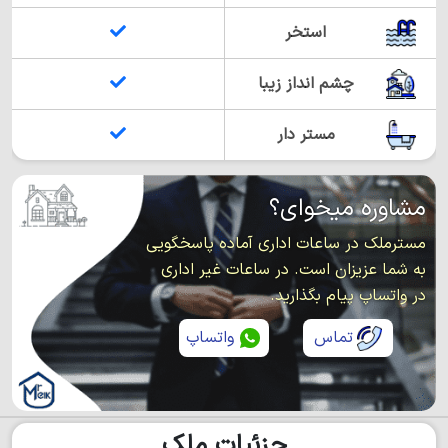
استخر
چشم انداز زیبا
مستر دار
مشاوره میخوای؟
مسترملک در ساعات اداری آماده پاسخگویی
به شما عزیزان است. در ساعات غیر اداری
در واتساپ پیام بگذارید.
تماس
واتساپ
جزئیات ملک