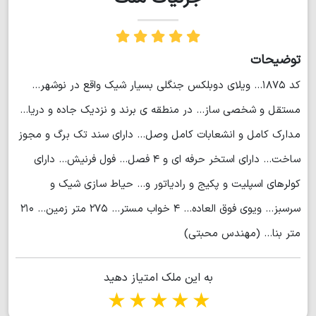
توضیحات
کد ۱۸۷۵... ویلای دوبلکس جنگلی بسیار شیک واقع در نوشهر...
مستقل و شخصی ساز... در منطقه ی برند و نزدیک جاده و دریا...
مدارک کامل و انشعابات کامل وصل... دارای سند تک برگ و مجوز
ساخت... دارای استخر حرفه ای و ۴ فصل... فول فرنیش... دارای
کولرهای اسپلیت و پکیج و رادیاتور و... حیاط سازی شیک و
سرسبز... ویوی فوق العاده... ۴ خواب مستر... ۲۷۵ متر زمین... ۲۱۰
متر بنا... (مهندس محبتی)
به این ملک امتیاز دهید
1 star
2 stars
3 stars
4 stars
5 stars