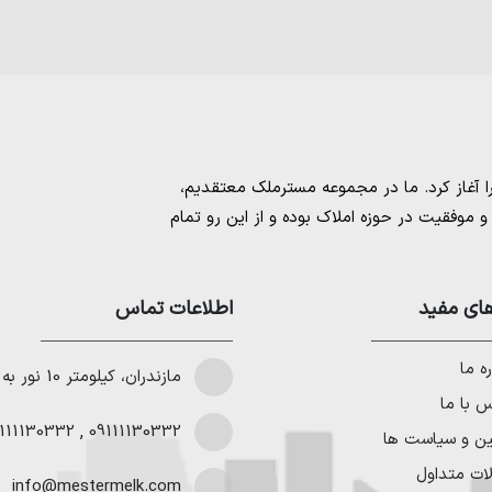
مسترملک
معتقدیم،
موفقیت در حوزه املاک بوده و از این رو تمام
امل بهترین ها را برای مشتریانمان به ارمغان
 خرید و فروش ملک انجام می‌دهد. برای
خرید
مستان
،
ای مفید
خرید زمین در نوشهر
،
خرید زمین در
اطلاعات تماس
لا در شمال
،
خرید ویلا در نور
،
خرید ویلا در
باد
و
خرید ویلا در رویان
میتوانیم به هموطنان
ه ما
مازندران، کیلومتر 10 نور به چمستان
 با ما
111130332
,
09111130332
ین و سیاست ها
ات متداول
info@mestermelk.com