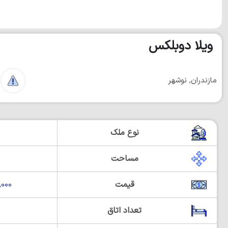
ویلا دوبلکس
مازندران, نوشهر
نوع ملک
مساحت
قیمت
00,000
تعداد اتاق