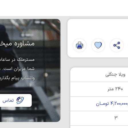
مشاوره میخو
مسترملک در ساعات 
شما عزیزان است. د
ویلا جنگلی
واتساپ پیام بگذاری
240 متر
تماس
4,200,0 تومــان
3