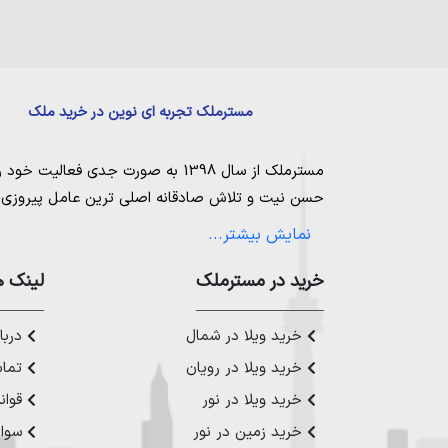
مسترملک تجربه ای نوین در خرید ملک
مسترملک
از سال 1398 به صورت جدی فعالیت خود را آغاز کرد. ما در مجموعه
حسن نیت و تلاش صادقانه اصلی ترین عامل پیروزی و 
مساعی خویش را به کار میگیریم تا بتوانیم با صداقت ک
نمایش بیشتر...
بیاوریم. مسترملک صرفاً در شهر های مرکزی مازندران
ملک در شمال
،
خرید در مستر‌ملک
خرید زمین در نور
،
خرید زمین در چ
لینک ه
رویان
،
خرید زمین در محمودآباد
و همینطور
خرید وی
چمستان
،
خرید ویلا در نوشهر
،
خرید ویلا در محمودآ
خرید ویلا در شمال
دربار
عزیز خدمت کنیم.
خرید ویلا در رویان
تماس
خرید ویلا در نور
قوان
خرید زمین در نور
سوال