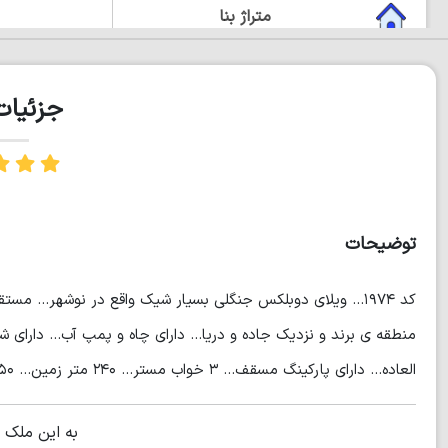
متراژ بنا
دوبلکس
جزئیا
چشم انداز زیبا
مستر دار
توضیحات
کد ۱۹۷۴... ویلای دوبلکس جنگلی بسیار شیک واقع در نوشهر...
منطقه ی برند و نزدیک جاده و دریا... دارای چاه و پمپ آب... دارای 
العاده... دارای پارکینگ مسقف... ۳ خواب مستر... ۲۴۰ متر زمین... ۱۵۰ متر بنا... (مهندس محبتی)
به این ملک 