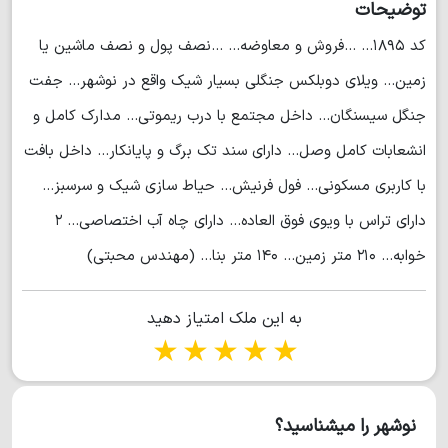
توضیحات
کد ۱۸۹۵... ...فروش و معاوضه... ...نصف پول و نصف ماشین یا
زمین... ویلای دوبلکس جنگلی بسیار شیک واقع در نوشهر... جفت
جنگل سیسنگان... داخل مجتمع با درب ریموتی... مدارک کامل و
انشعابات کامل وصل... دارای سند تک برگ و پایانکار... داخل بافت
با کاربری مسکونی... فول فرنیش... حیاط سازی شیک و سرسبز...
دارای تراس با ویوی فوق العاده... دارای چاه آب اختصاصی... ۲
خوابه... ۲۱۰ متر زمین... ۱۴۰ متر بنا... (مهندس محبتی)
به این ملک امتیاز دهید
1 star
2 stars
3 stars
4 stars
5 stars
نوشهر را میشناسید؟