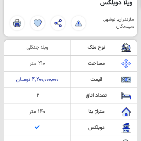
ویلا دوبلکس
مازندران, نوشهر,
سیسنگان
نوع ملک
ویلا جنگلی
مساحت
210 متر
قیمت
4,200,000,000 تومــان
تعداد اتاق
2
متراژ بنا
140 متر
دوبلکس