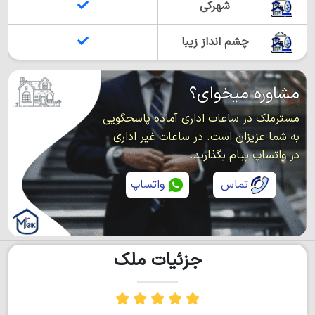
شهرکی
چشم انداز زیبا
مشاوره میخوای؟
مسترملک در ساعات اداری آماده پاسخگویی
به شما عزیزان است. در ساعات غیر اداری
در واتساپ پیام بگذارید.
تماس
واتساپ
جزئیات ملک