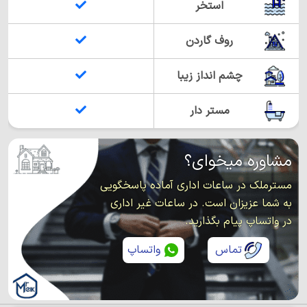
استخر
روف گاردن
چشم انداز زیبا
مستر دار
مشاوره میخوای؟
مسترملک در ساعات اداری آماده پاسخگویی
به شما عزیزان است. در ساعات غیر اداری
در واتساپ پیام بگذارید.
تماس
واتساپ