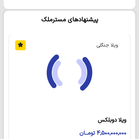
روستای ونوش
چه ویژگی‌هایی دارد؟
پیشنهادهای مسترملک
روستای ونوش
روستایی توریستی در مازندران است که
حدود 10 کیلومتر با رویان و 30 کیلومتر تا نوشهر فاصله
دارد. علاوه بر این باید بدانید که روستاهای وازیواز، حسن
آباد و رویان در همسایگی این روستا واقع شده‌اند.
روستای
ویلا جنگلی
ونوش
از آن دسته روستاهایی است که از لحاظ دسترسی
بسیار آسان می‌باشد. این روستای زیبا و پرطرفدار به رویان
و نوشهر بسیار نزدیک است و مسافران این شهرها حتما
گذرشان به این روستای سرسبز خواهد خورد.
ویلا دوبلکس نمامدرن
اگر سری به این روستای خارق‌العاده بزنید، طبیعت بکر و
دیدنی آن شما را حیرت زده می‌کند. از جاذبه‌های طبیعی
5,800,000,000 تومــان
این روستا می‌توان به آبشار ونوش در جنوب روستا اشاره