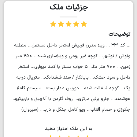
جزئیات ملک
توضیحات
... كد ٣٢٩ ... ويلا مدرن فرنيش استخر داخل مستقل... منطقه
ونوش / نوشهر... كوچه غير بومى و ويلاسازى شده... ٤٥٠ متر
زمين... ٧٠٠ متر بنا... ٥ خواب مستر با كمد ديوارى... استخر
داخل و سونا خشك... پايانكار / سند ششدانگ... متريال درجه
يك... كوچه آسفالت شده... دوربين مدار بسته... سيستم كاملا
هوشمند... جارو برقى مركزى... روف گاردن با آلاچيق و باربيكيو...
جكوزى و حمام آفتاب... ويو كامل جنگل و دريا... (سیروان)
به این ملک امتیاز دهید