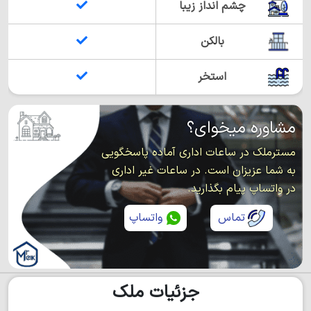
چشم انداز زیبا
بالکن
استخر
مشاوره میخوای؟
مسترملک در ساعات اداری آماده پاسخگویی
به شما عزیزان است. در ساعات غیر اداری
در واتساپ پیام بگذارید.
تماس
واتساپ
جزئیات ملک