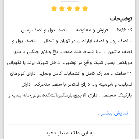
توضیحات
کد ۲۰۶۶... ...فروش و معاوضه... ...نصف پول و نصف زمین...
...نصف پول و نصف آپارتمان در تهران و شمال... ...نصف پول و
نصف ماشین... ...با اقساط بلند مدت... باغ ویلای جنگلی با بنای
دوبلکس بسیار شیک واقع در نوشهر... داخل شهرک برند با نگهبانی
۲۴ ساعته... مدارک کامل و انشعابات کامل وصل... دارای کولرهای
اسپلیت و شومینه و... دارای استخر با سقف متحرک... دارای
پارکینگ مسقف... دارای آلاچیق،باربیکیو،آتشکده،موتورخانه،پمپ و
چاه آب... مشجر با انواع درختان میوه و مرکبات... حیاط سازی
نمایش بیشتر...
شیک و سرسبز و سنگ فرش شده... ۴ خواب... ۶۸۰ متر زمین... ۲۲۰
متر بنا... قیمت فروش نقدی ۱۱ میلیارد... قیمت فروش تهاتر ۱۲
به این ملک امتیاز دهید
میلیارد... (مهندس محبتی)