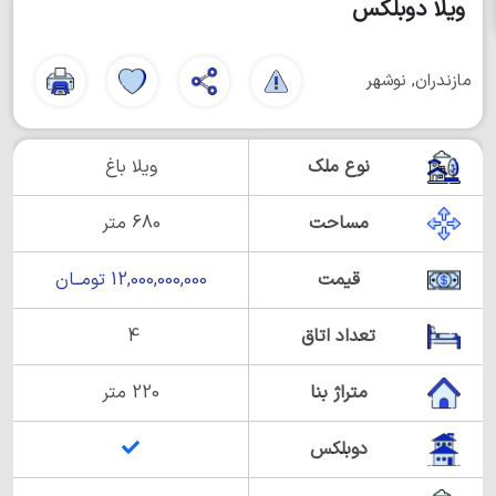
ویلا دوبلکس
مازندران, نوشهر
نوع ملک
ویلا باغ
مساحت
680 متر
قیمت
12,000,000,000 تومــان
تعداد اتاق
4
متراژ بنا
220 متر
دوبلکس