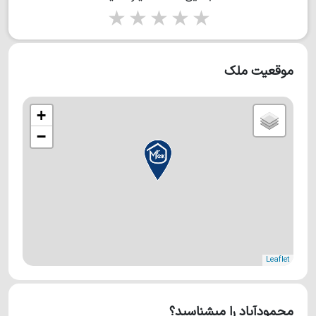
1 star
2 stars
3 stars
4 stars
5 stars
موقعیت ملک
+
−
Leaflet
محمودآباد را میشناسید؟