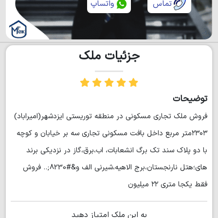
تماس
واتساپ
جزئیات ملک
توضیحات
فروش ملک تجاری مسکونی در منطقه توریستی ایزدشهر(امیراباد)
۲۳۰۳متر مربع داخل بافت مسکونی تجاری سه بر خیابان و کوچه
با دو پلاک سند تک برگ انشعابات، اب،برق،گاز در نزدیکی برند
های؛هتل نارنجستان،برج الاهیه،شیرنی الف و&#8230;.. فروش
فقط یکجا متری ۲۲ میلیون
به این ملک امتیاز دهید