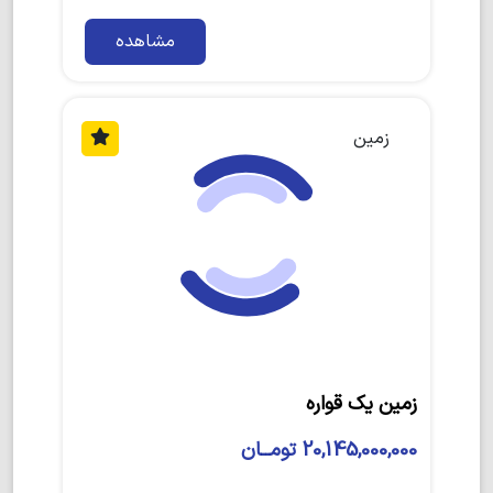
مشاهده
زمین
زمین یک قواره
20,145,000,000 تومــان