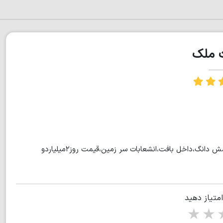
ت ملک
فروش زمین در مرکز شهر محموداباد،۲۲۲متر زمین،۱۷متر بر، باسند شش دانگ،داخل بافت،انشعابات سر زمین،قیمت روز۲میلیاردو
امتیاز دهید
1 star
2 stars
3 stars
4 s