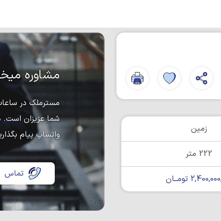
مشاوره میخو
مسترملک در ساعات 
شما عزیزان است. د
زمین
واتساپ پیام بگذاری
222 متر
تماس
2,400,0 تومــان