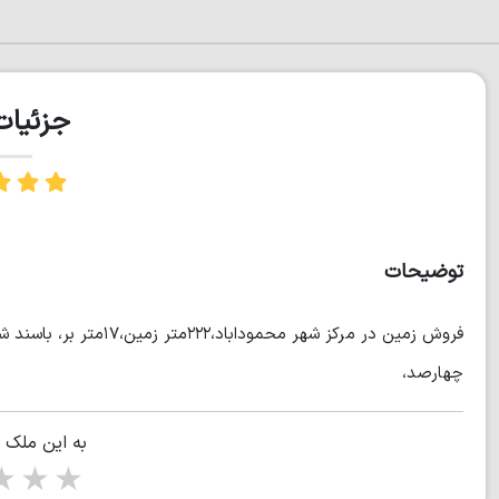
جزئیا
توضیحات
چهارصد،
به این ملک 
tars
5 stars