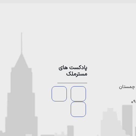
پادکست های
مسترملک
09