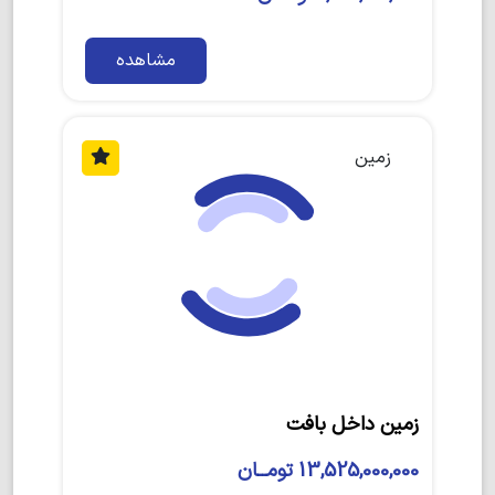
مشاهده
زمین
زمین داخل بافت
13,525,000,000 تومــان