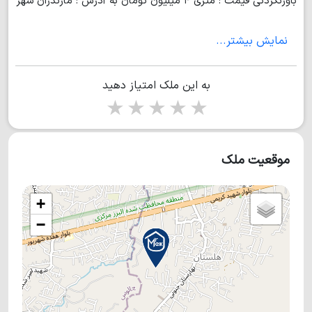
باورنکردنی قیمت : متری ۴ میلیون تومان به آدرس : مازندران شهر
چالوس هلستان
نمایش بیشتر...
به این ملک امتیاز دهید
1 star
2 stars
3 stars
4 stars
5 stars
موقعیت ملک
+
−