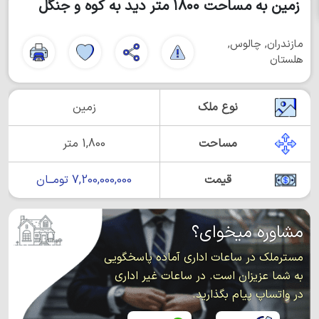
زمین به مساحت ۱۸۰۰ متر دید به کوه و جنگل
مازندران, چالوس,
هلستان
نوع ملک
زمین
مساحت
1,800 متر
قیمت
7,200,000,000 تومــان
مشاوره میخوای؟
مسترملک در ساعات اداری آماده پاسخگویی
به شما عزیزان است. در ساعات غیر اداری
در واتساپ پیام بگذارید.