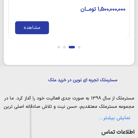
13,525,000,000 تومــان
مشاهده
مسترملک تجربه ای نوین در خرید ملک
مسترملک
از سال 1398 به صورت جدی فعالیت خود را آغاز کرد. ما در
مجموعه
مسترملک
معتقدیم، حسن نیت و تلاش صادقانه اصلی ترین
عامل پیروزی و موفقیت در حوزه املاک بوده و از این رو تمام مساعی
نمایش بیشتر...
خویش را به کار میگیریم تا بتوانیم با صداقت کامل بهترین ها را برای
اطلاعات تماس
مشتریانمان به ارمغان بیاوریم. مسترملک صرفاً در شهر های مرکزی