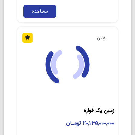
مشاهده
زمین
زمین یک قواره
20,145,000,000 تومــان