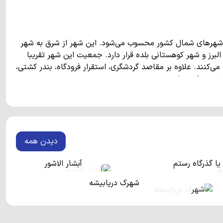
ین شهرهای شمال کشور محسوب می‌شود. این شهر از شرق به شهر
لبرز و شهر کوهستانی بلده قرار دارد. جمعیت این شهر تقریبا
می‌کنند. علاوه بر مقاصد گردشگری، استقرار فرودگاه، بندر کشتی،
شهر در کشور است.
نوشهر
دیدن همه
اح، روستای کندلوس، آبشار چلندر، پلاژ حسینی، پارک جنگلی
کشور و مجهز به امکانات رفاهی و تفریحی است که در آن جنگل
یا گذرگاه رستم
آبشار الاشور
شهرک دریابیشه
شهر نوشهر هستند که توسط افراد بومی در بازارهای محلی به