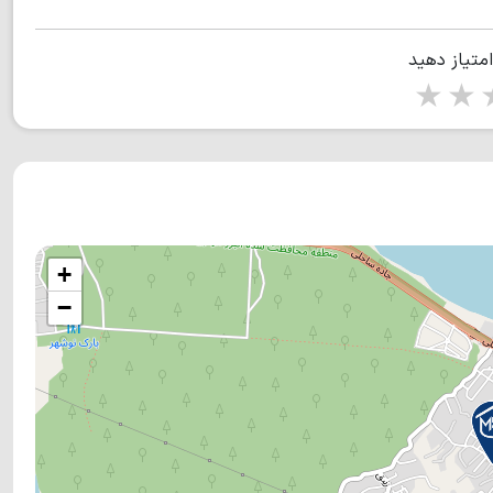
امتیاز دهید
1 star
2 stars
3 stars
4 s
+
−