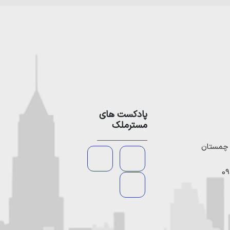
پادکست های
مسترملک
09