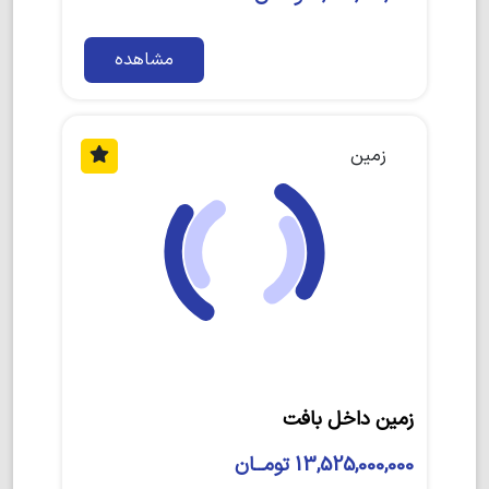
مشاهده
زمین
زمین داخل بافت
13,525,000,000 تومــان