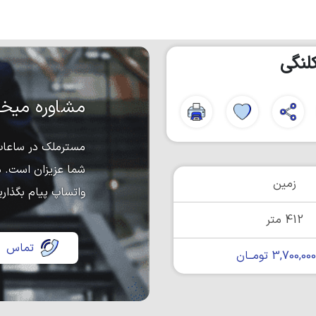
لنگی
مشاوره میخو
مسترملک در ساعات 
شما عزیزان است. د
زمین
واتساپ پیام بگذاری
412 متر
تماس
3,700,0 تومــان