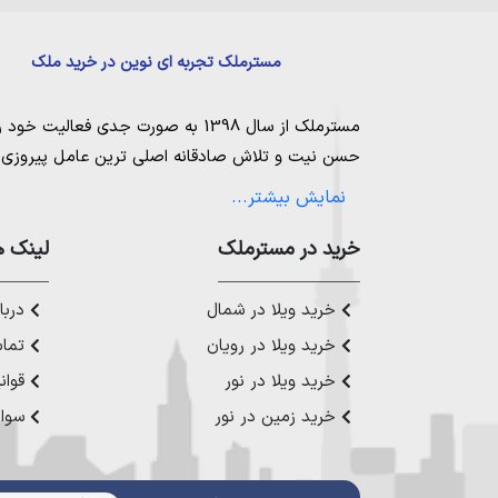
مسترملک تجربه ای نوین در خرید ملک
مسترملک
از سال 1398 به صورت جدی فعالیت خود را آغاز کرد. ما در مجموعه
حسن نیت و تلاش صادقانه اصلی ترین عامل پیروزی و 
مساعی خویش را به کار میگیریم تا بتوانیم با صداقت ک
نمایش بیشتر...
بیاوریم. مسترملک صرفاً در شهر های مرکزی مازندران
ملک در شمال
،
خرید در مستر‌ملک
خرید زمین در نور
،
خرید زمین در چ
لینک ه
رویان
،
خرید زمین در محمودآباد
و همینطور
خرید وی
چمستان
،
خرید ویلا در نوشهر
،
خرید ویلا در محمودآ
خرید ویلا در شمال
دربار
عزیز خدمت کنیم.
خرید ویلا در رویان
تماس
خرید ویلا در نور
قوان
خرید زمین در نور
سوال