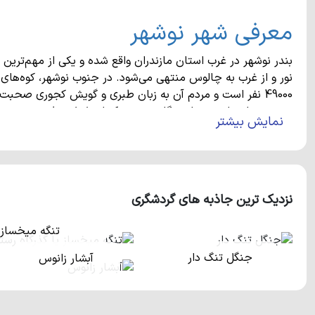
معرفی شهر نوشهر
بندر نوشهر در غرب استان مازندران واقع شده و یکی از مهم‌تر
نور و از غرب به چالوس منتهی می‌شود. در جنوب نوشهر، کوه‌های ا
49000 نفر است و مردم آن به زبان طبری و گویش کجوری صحبت 
نیروی دریایی ارتش و ایستگاه سینوپتیک از دلایل مطرح بودن نو
نمایش بیشتر
جاذبه‌های طبیعی و اماکن تاریخی شهر 
نزدیک ترین جاذبه های گردشگری
از مناطق دیدنی شهر نوشهر می‌توان به روستای کجور، دریاچه ارو
سیسنگان و ... اشاره کرد. سیسنگان یکی از مناطق رویایی شمال 
تنگه میخساز 
و ساحل تنها به اندازه یک جاده با هم فاصله دارند.
جنگل تنگ دار
آبشار زانوس
ماهی، مرکبات، برنج، سبزیجات کوهی و ... از سوغاتی‌های معروف 
فروش می‌رسند.