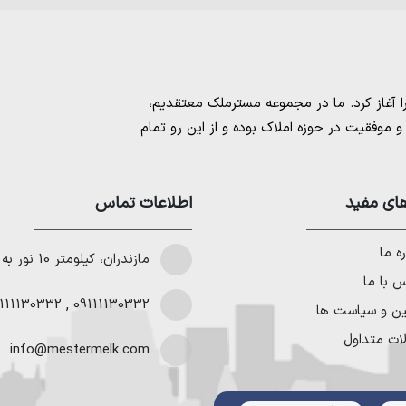
مسترملک
معتقدیم،
موفقیت در حوزه املاک بوده و از این رو تمام
امل بهترین ها را برای مشتریانمان به ارمغان
 خرید و فروش ملک انجام می‌دهد. برای
خرید
مستان
،
ای مفید
خرید زمین در نوشهر
،
خرید زمین در
اطلاعات تماس
لا در شمال
،
خرید ویلا در نور
،
خرید ویلا در
باد
و
خرید ویلا در رویان
میتوانیم به هموطنان
ه ما
مازندران، کیلومتر 10 نور به چمستان
 با ما
111130332
,
09111130332
ین و سیاست ها
ات متداول
info@mestermelk.com