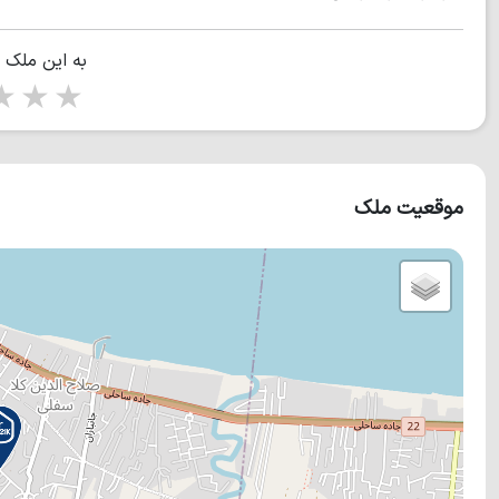
به این ملک 
tars
5 stars
موقعیت ملک