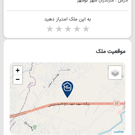
آدرس : مازندران شهر نوشهر
به این ملک امتیاز دهید
1 star
2 stars
3 stars
4 stars
5 stars
موقعیت ملک
+
−
Leaflet