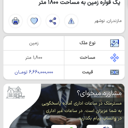
یک قواره زمین به مساحت ۱۸۰۰ متر
مازندران, نوشهر
نوع ملک
زمین
مساحت
1,800 متر
قیمت
6,660,000,000 تومــان
مشاوره میخوای؟
مسترملک در ساعات اداری آماده پاسخگویی
به شما عزیزان است. در ساعات غیر اداری
در واتساپ پیام بگذارید.