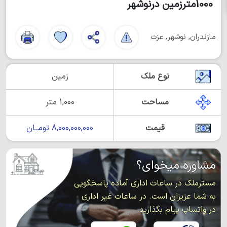
1000مترزمین درنوشهر
مازندران, نوشهر, عزت
نوع ملک
زمین
مساحت
1,000 متر
قیمت
8,000,000,000 تومــان
مشاوره میخوای؟
مسترملک در ساعات اداری آماده پاسخگویی
به شما عزیزان است. در ساعات غیر اداری
در واتساپ پیام بگذارید.