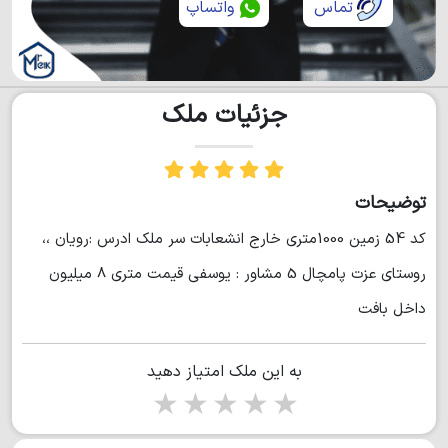
تماس
واتساپ
جزئیات ملک
توضیحات
كد 54 زمين 1000متري خارج انشعابات سر ملك ادرس :رويان ،،
روستاي عزت پامچال 5 مشاور : يوسفي قيمت متري 8 ميليون
داخل بافت
به این ملک امتیاز دهید
1 star
2 stars
3 stars
4 stars
5 stars