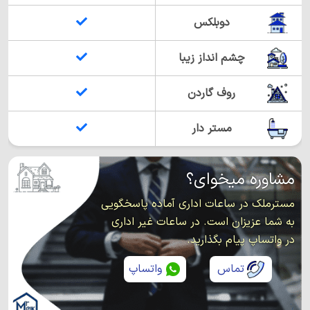
دوبلکس
چشم انداز زیبا
روف گاردن
مستر دار
مشاوره میخوای؟
مسترملک در ساعات اداری آماده پاسخگویی
به شما عزیزان است. در ساعات غیر اداری
در واتساپ پیام بگذارید.
تماس
واتساپ