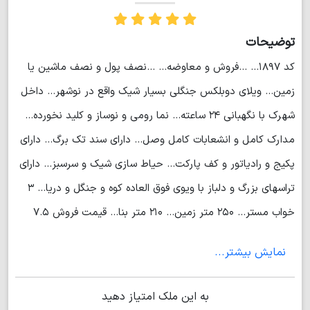
توضیحات
کد ۱۸۹۷... ...فروش و معاوضه... ...نصف پول و نصف ماشین یا
زمین... ویلای دوبلکس جنگلی بسیار شیک واقع در نوشهر... داخل
شهرک با نگهبانی ۲۴ ساعته... نما رومی و نوساز و کلید نخورده...
مدارک کامل و انشعابات کامل وصل... دارای سند تک برگ... دارای
پکیج و رادیاتور و کف پارکت... حیاط سازی شیک و سرسبز... دارای
تراسهای بزرگ و دلباز با ویوی فوق العاده کوه و جنگل و دریا... ۳
خواب مستر... ۲۵۰ متر زمین... ۲۱۰ متر بنا... قیمت فروش ۷.۵
میلیارد... (مهندس محبتی)
نمایش بیشتر...
به این ملک امتیاز دهید