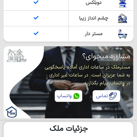
دوبلکس
چشم انداز زیبا
مستر دار
مشاوره میخوای؟
مسترملک در ساعات اداری آماده پاسخگویی
به شما عزیزان است. در ساعات غیر اداری
در واتساپ پیام بگذارید.
تماس
واتساپ
جزئیات ملک