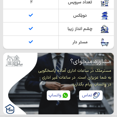
تعداد سرویس
4
دوبلکس
چشم انداز زیبا
مستر دار
مشاوره میخوای؟
مسترملک در ساعات اداری آماده پاسخگویی
به شما عزیزان است. در ساعات غیر اداری
در واتساپ پیام بگذارید.
تماس
واتساپ