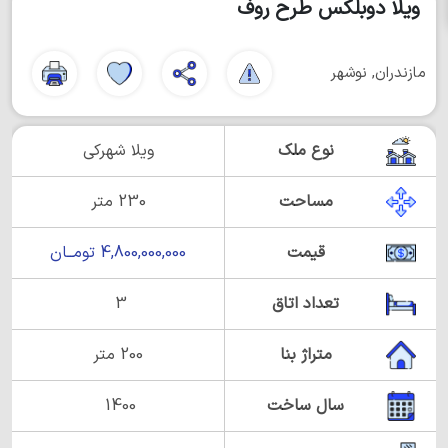
ویلا دوبلکس طرح روف
مازندران, نوشهر
نوع ملک
ویلا شهرکی
مساحت
230 متر
قیمت
4,800,000,000 تومــان
تعداد اتاق
3
متراژ بنا
200 متر
سال ساخت
1400