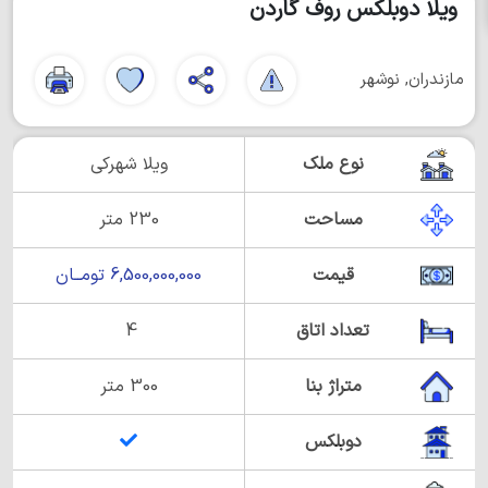
ویلا دوبلکس روف گاردن
مازندران, نوشهر
نوع ملک
ویلا شهرکی
مساحت
230 متر
قیمت
6,500,000,000 تومــان
تعداد اتاق
4
متراژ بنا
300 متر
دوبلکس