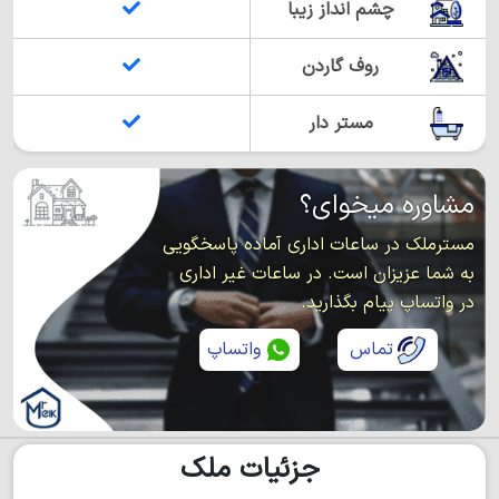
چشم انداز زیبا
روف گاردن
مستر دار
مشاوره میخوای؟
مسترملک در ساعات اداری آماده پاسخگویی
به شما عزیزان است. در ساعات غیر اداری
در واتساپ پیام بگذارید.
تماس
واتساپ
جزئیات ملک