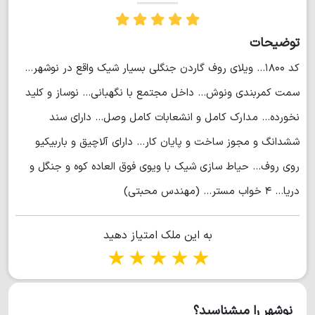
توضیحات
کد ۱۸۰۰... ویلای روف گاردن جنگلی بسیار شیک واقع در نوشهر...
سمت کمربندی ونوش... داخل مجتمع با نگهبانی... نوساز و کلید
نخورده... مدارک کامل و انشعابات کامل وصل... دارای سند
ششدانگ و مجوز ساخت و پایان کار... دارای آلاچیق و باربیکیو
روی روف... حیاط سازی شیک با ویوی فوق العاده کوه و جنگل و
دریا... ۴ خواب مستر... (مهندس محبتی)
به این ملک امتیاز دهید
1 star
2 stars
3 stars
4 stars
5 stars
نوشهر را میشناسید؟