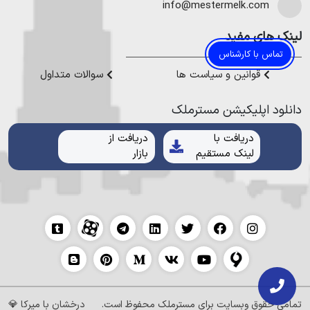
هموطنان عزیز خدمت کنیم.
info@mestermelk.com
مناطق مختلف، افراد با بودجه‌ها و سلایق متفاوت می‌توانند
نسبت به خرید ویلا در نوشهر اقدام کنند. جهت مراجعه به
لینک های مفید
مشاور املاک در نوشهر و پیدا کردن ملکی متناسب با
تماس با کارشناس
بودجه‌تان، می‌توانید از کارشناسان «مستر ملک» کمک
قوانین و سیاست ها
سوالات متداول
بگیرید.
دانلود اپلیکیشن مستر‌ملک
دریافت با
دریافت از
لینک مستقیم
بازار
تمامی حقوق وبسایت برای
مسترملک
محفوظ است.
درخشان با
میرکا
💎