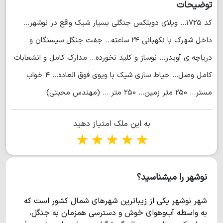
توضیحات
کد ۱۷۲۵... ویلای دوبلکس جنگلی بسیار شیک واقع در نوشهر...
داخل شهرک با نگهبانی ۲۴ ساعته... جفت جنگل سیسنگان و
دریاچه ی آویدر... نوساز و کلید نخورده... مدارک کامل و انشعابات
کامل وصل... حیاط سازی شیک با ویوی فوق العاده... ۴ خواب
مستر... ۲۵۰ متر زمین... ۲۵۰ متر ... (مهندس محبتی)
به این ملک امتیاز دهید
1 star
2 stars
3 stars
4 stars
5 stars
نوشهر را میشناسید؟
شهر نوشهر یکی از زیباترین شهرهای شمال کشور است که
به واسطه آب‌وهوای خوش و دسترسی همزمان به جنگل،