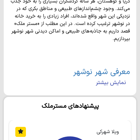
دریا و کوهستان، هر ساله گردشگران بسیاری را به خود جذب
می‌کند. وجود چشم‌اندازهای طبیعی و مناطق بکری که در
نزدیکی این شهر واقع شده‌اند، افراد زیادی را به خرید خانه
در نوشهر ترغیب کرده است. در این مطلب از «مستر ملک»
قصد داریم به جاذبه‌های طبیعی و اماکن دیدنی شهر نوشهر
بپردازیم.
معرفی شهر نوشهر
نمایش بیشتر
بندر نوشهر در غرب استان مازندران واقع شده و یکی از
مهم‌ترین شهرهای شمال کشور محسوب می‌شود. این شهر
از شرق به شهر نور و از غرب به چالوس منتهی می‌شود. در
پیشنهادهای مسترملک
جنوب نوشهر، کوه‌های البرز و شهر کوهستانی بلده قرار دارد.
جمعیت این شهر تقریبا 49000 نفر است و مردم آن به زبان
طبری و گویش کجوری صحبت می‌کنند. علاوه بر مقاصد
گردشگری، استقرار فرودگاه، بندر کشتی، نیروی دریایی ارتش
ویلا شهرکی
و ایستگاه سینوپتیک از دلایل مطرح بودن نوشهر در کشور