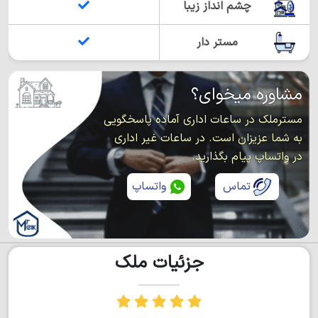
چشم انداز زیبا
مستر دار
مشاوره میخوای؟
مسترملک در ساعات اداری آماده پاسخگویی
به شما عزیزان است. در ساعات غیر اداری
در واتساپ پیام بگذارید.
تماس
واتساپ
جزئیات ملک