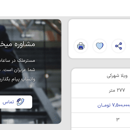
مشاوره میخو
مسترملک در ساعات 
شما عزیزان است. د
ویلا شهرکی
واتساپ پیام بگذاری
277 متر
تماس
7,500,0 تومــان
3