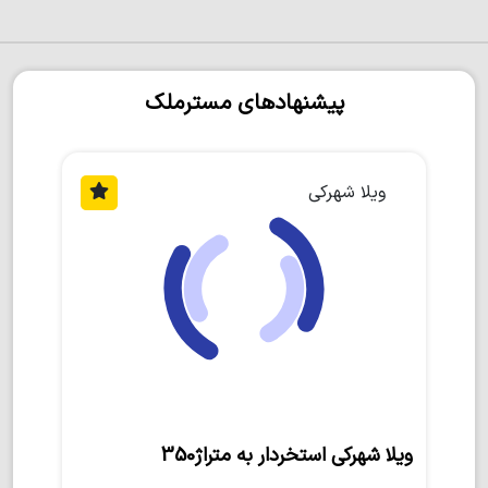
پیشنهادهای مسترملک
ویلا شهرکی
ویلا شهرکی استخردار به متراژ350