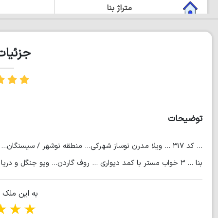
متراژ بنا
دوبلکس
جزئیا
چشم انداز زیبا
روف گاردن
مستر دار
توضیحات
بنا ... ۳ خواب مستر با کمد دیواری ... روف گاردن... ویو جنگل و دریا ... انشعابات نصب... سند دست اقدام... (سیروان)
به این ملک 
tars
5 stars