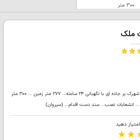
300 متر
ت ملک
... كد ٣١٧ ... ویلا مدرن نوساز شهرکی... منطقه نوشهر / سیسنگان... شهرک بر جاده ای با نگهبانی ۲۴ ساعته... ۲۷۷ متر زمین ... ۳۰۰ متر
امتیاز دهید
1 star
2 stars
3 stars
4 s