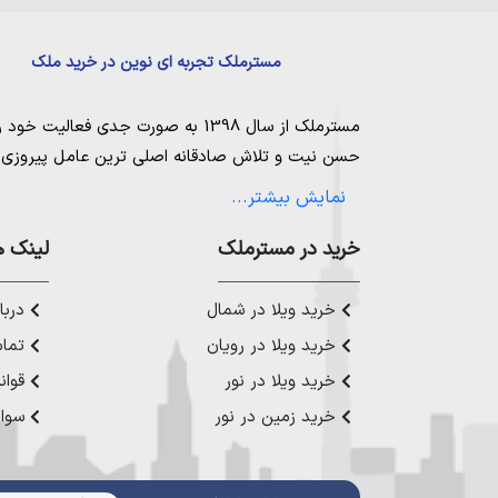
مسترملک تجربه ای نوین در خرید ملک
مسترملک
از سال 1398 به صورت جدی فعالیت خود را آغاز کرد. ما در مجموعه
حسن نیت و تلاش صادقانه اصلی ترین عامل پیروزی و 
مساعی خویش را به کار میگیریم تا بتوانیم با صداقت ک
نمایش بیشتر...
بیاوریم. مسترملک صرفاً در شهر های مرکزی مازندران
ملک در شمال
،
خرید در مستر‌ملک
خرید زمین در نور
،
خرید زمین در چ
لینک ه
رویان
،
خرید زمین در محمودآباد
و همینطور
خرید وی
چمستان
،
خرید ویلا در نوشهر
،
خرید ویلا در محمودآ
خرید ویلا در شمال
دربار
عزیز خدمت کنیم.
خرید ویلا در رویان
تماس
خرید ویلا در نور
قوان
خرید زمین در نور
سوال