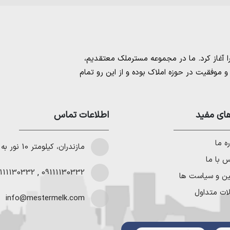
مسترملک
معتقدیم،
موفقیت در حوزه املاک بوده و از این رو تمام
امل بهترین ها را برای مشتریانمان به ارمغان
 خرید و فروش ملک انجام می‌دهد. برای
خرید
مستان
،
ای مفید
خرید زمین در نوشهر
،
خرید زمین در
اطلاعات تماس
لا در شمال
،
خرید ویلا در نور
،
خرید ویلا در
باد
و
خرید ویلا در رویان
میتوانیم به هموطنان
ه ما
مازندران، کیلومتر 10 نور به چمستان
 با ما
111130332
,
09111130332
ین و سیاست ها
ات متداول
info@mestermelk.com