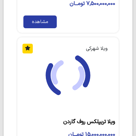
7,500,000,000 تومــان
مشاهده
ویلا شهرکی
ویلا تریپلکس روف گاردن
15,000,000,000 تومــان