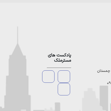
پادکست های
مسترملک
09