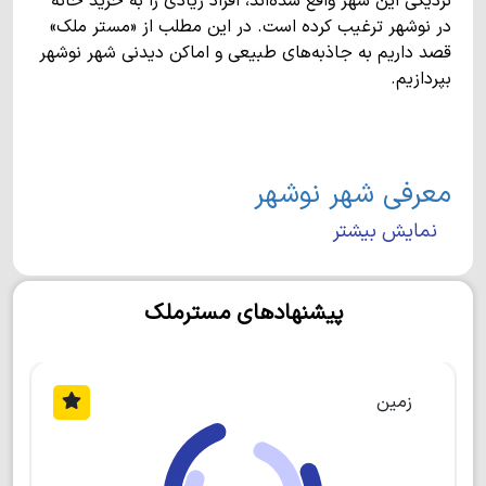
نزدیکی این شهر واقع شده‌اند، افراد زیادی را به خرید خانه
در نوشهر ترغیب کرده است. در این مطلب از «مستر ملک»
قصد داریم به جاذبه‌های طبیعی و اماکن دیدنی شهر نوشهر
بپردازیم.
معرفی شهر نوشهر
نمایش بیشتر
بندر نوشهر در غرب استان مازندران واقع شده و یکی از
مهم‌ترین شهرهای شمال کشور محسوب می‌شود. این شهر
از شرق به شهر نور و از غرب به چالوس منتهی می‌شود. در
پیشنهادهای مسترملک
جنوب نوشهر، کوه‌های البرز و شهر کوهستانی بلده قرار دارد.
جمعیت این شهر تقریبا 49000 نفر است و مردم آن به زبان
طبری و گویش کجوری صحبت می‌کنند. علاوه بر مقاصد
گردشگری، استقرار فرودگاه، بندر کشتی، نیروی دریایی ارتش
زمین
و ایستگاه سینوپتیک از دلایل مطرح بودن نوشهر در کشور
است.