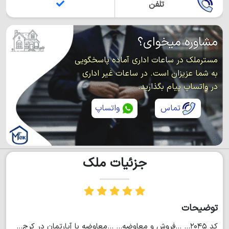
تلفن
مشاوره میخوای؟
مسترملک در ساعات اداری آماده پاسخگویی
به شما عزیزان است. در ساعات غیر اداری
در واتساپ پیام بگذارید.
تماس
واتساپ
جزئیات ملک
توضیحات
کد ۲۰۴۵... ...فروش و معاوضه... ...معاوضه با آپارتمان در کرج...