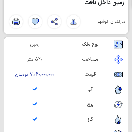
زمین داخل بافت
مازندران, نوشهر
نوع ملک
زمین
مساحت
520 متر
قیمت
7,020,000,000 تومــان
آب
برق
گاز